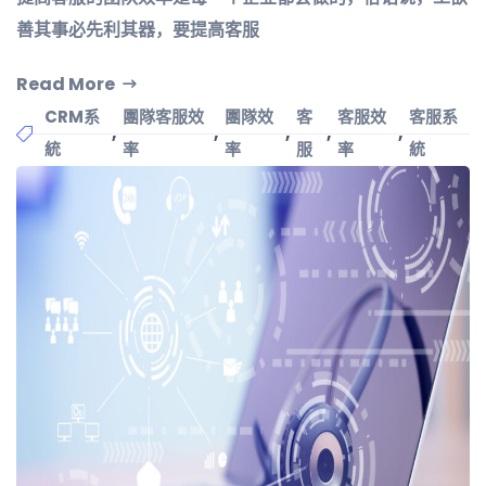
善其事必先利其器，要提高客服
Read More
CRM系
團隊客服效
團隊效
客
客服效
客服系
,
,
,
,
,
統
率
率
服
率
統