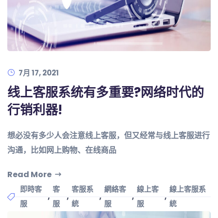
7月 17, 2021
线上客服系统有多重要?网络时代的
行销利器!
想必没有多少人会注意线上客服，但又经常与线上客服进行
沟通，比如网上购物、在线商品
Read More
即時客
客
客服系
網絡客
線上客
線上客服系
,
,
,
,
,
服
服
統
服
服
統