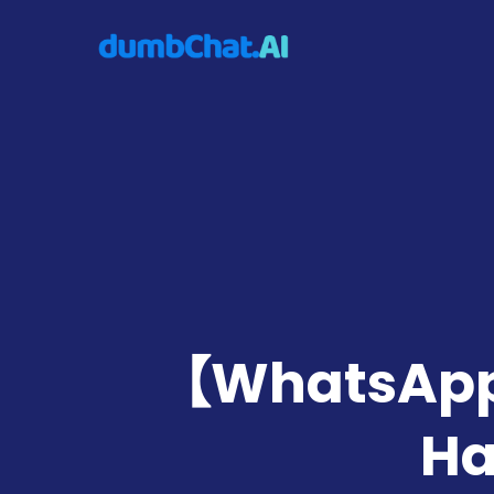
【WhatsAp
H