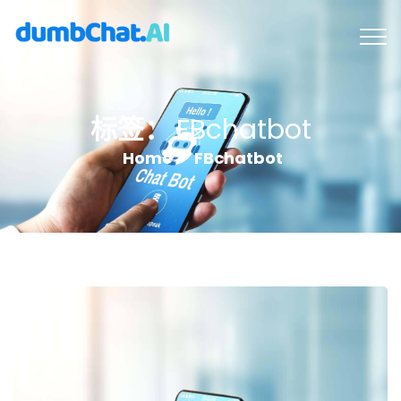
标签：
FBchatbot
Home
FBchatbot