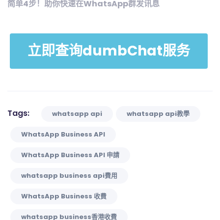
简单4步！助你快速在WhatsApp群发讯息
立即查询dumbChat服务
Tags:
whatsapp api
whatsapp api教學
WhatsApp Business API
WhatsApp Business API 申請
whatsapp business api費用
WhatsApp Business 收費
whatsapp business香港收費