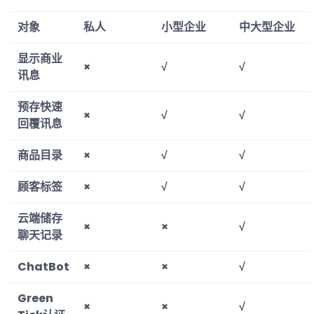
对象
私人
小型企业
中大型企业
显示商业
×
√
√
讯息
预存快速
×
√
√
回覆讯息
商品目录
×
√
√
顾客标签
×
√
√
云端储存
×
×
√
聊天记录
ChatBot
×
×
√
Green
×
×
√