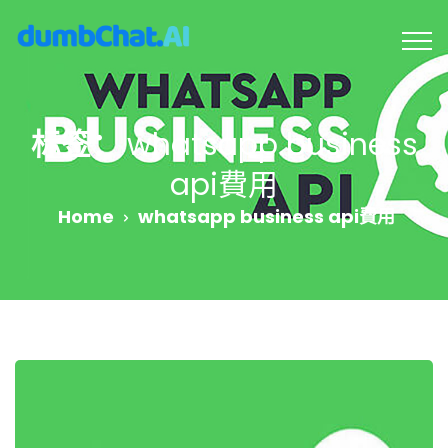
标签：
whatsapp business
api費用
Home
whatsapp business api費用