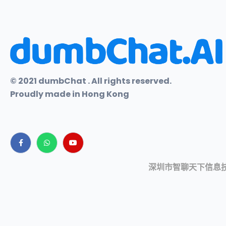
© 2021 dumbChat . All rights reserved.
Proudly made in Hong Kong
深圳市智聊天下信息