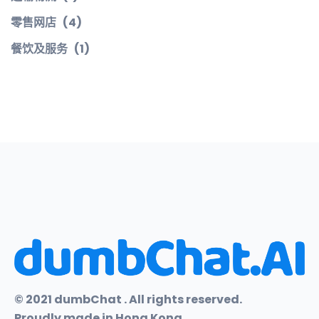
零售网店
(4)
餐饮及服务
(1)
© 2021 dumbChat . All rights reserved.
Proudly made in Hong Kong