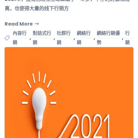
离，也使得大量的线下行销方
Read More
內容行
對話式行
社群行
網絡行
網絡行銷優
行
,
,
,
,
,
銷
銷
銷
銷
勢
銷