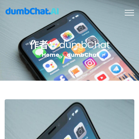
作者：
dumbChat
Home
dumbChat