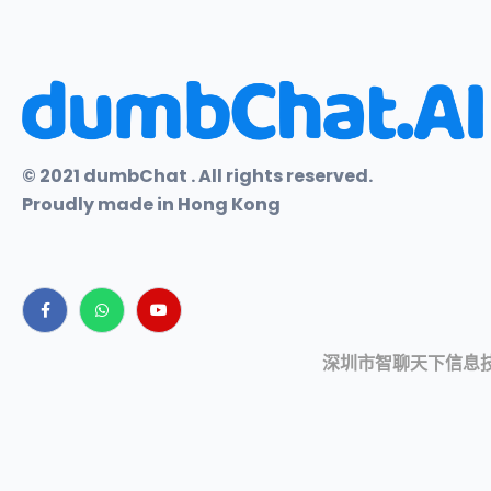
© 2021 dumbChat . All rights reserved.
Proudly made in Hong Kong
深圳市智聊天下信息