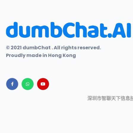
© 2021 dumbChat . All rights reserved.
Proudly made in Hong Kong
深圳市智聊天下信息