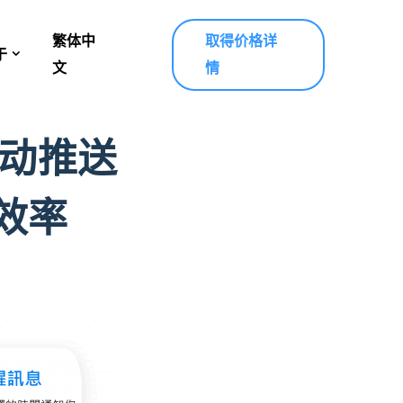
繁体中
取得价格详
于
文
情
动推送
效率