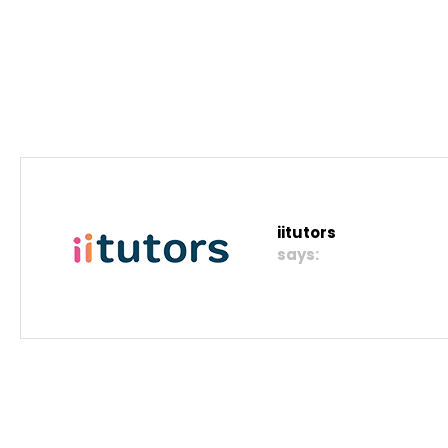
iitutors
says: