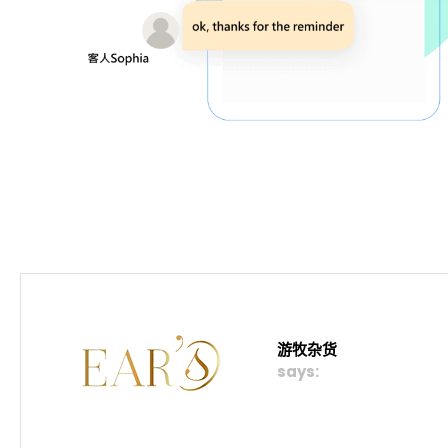
游牧杂货
says: